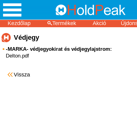
Kezdőlap
Termékek
Akció
Újdon
Védjegy
-MARKA- védjegyokirat és védjegylajstrom:
Delton.pdf
Vissza