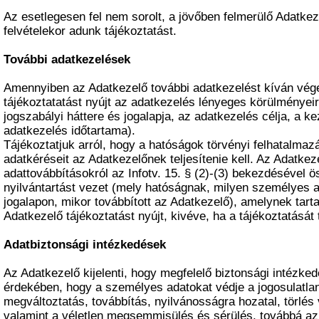
Az esetlegesen fel nem sorolt, a jövőben felmerülő Adatkez
felvételekor adunk tájékoztatást.
További adatkezelések
Amennyiben az Adatkezelő további adatkezelést kíván vége
tájékoztatatást nyújt az adatkezelés lényeges körülményeir
jogszabályi háttere és jogalapja, az adatkezelés célja, a ke
adatkezelés időtartama).
Tájékoztatjuk arról, hogy a hatóságok törvényi felhatalmazá
adatkéréseit az Adatkezelőnek teljesítenie kell. Az Adatkez
adattovábbításokról az Infotv. 15. § (2)-(3) bekezdésével
nyilvántartást vezet (mely hatóságnak, milyen személyes a
jogalapon, mikor továbbított az Adatkezelő), amelynek tart
Adatkezelő tájékoztatást nyújt, kivéve, ha a tájékoztatását 
Adatbiztonsági intézkedések
Az Adatkezelő kijelenti, hogy megfelelő biztonsági intézke
érdekében, hogy a személyes adatokat védje a jogosulatla
megváltoztatás, továbbítás, nyilvánosságra hozatal, törlé
valamint a véletlen megsemmisülés és sérülés, továbbá az