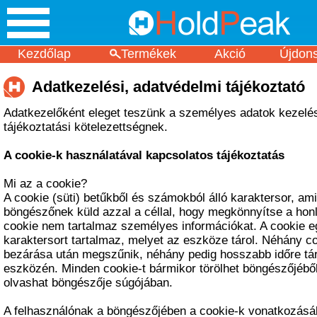
Kezdőlap
Termékek
Akció
Újdon
Adatkezelési, adatvédelmi tájékoztató
Adatkezelőként eleget teszünk a személyes adatok kezelé
tájékoztatási kötelezettségnek.
A cookie-k használatával kapcsolatos tájékoztatás
Mi az a cookie?
A cookie (süti) betűkből és számokból álló karaktersor, ami
böngészőnek küld azzal a céllal, hogy megkönnyítse a honl
cookie nem tartalmaz személyes információkat. A cookie egy
karaktersort tartalmaz, melyet az eszköze tárol. Néhány c
bezárása után megszűnik, néhány pedig hosszabb időre tár
eszközén. Minden cookie-t bármikor törölhet böngészőjéből,
olvashat böngészője súgójában.
A felhasználónak a böngészőjében a cookie-k vonatkozásá