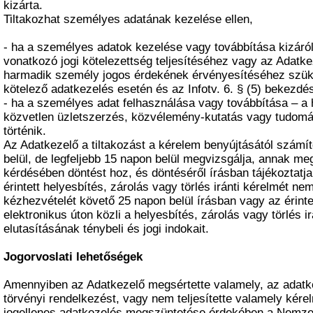
kizárta.
Tiltakozhat személyes adatának kezelése ellen,
- ha a személyes adatok kezelése vagy továbbítása kizáró
vonatkozó jogi kötelezettség teljesítéséhez vagy az Adatk
harmadik személy jogos érdekének érvényesítéséhez szük
kötelező adatkezelés esetén és az Infotv. 6. § (5) bekezdé
- ha a személyes adat felhasználása vagy továbbítása – a 
közvetlen üzletszerzés, közvélemény-kutatás vagy tudomá
történik.
Az Adatkezelő a tiltakozást a kérelem benyújtásától számít
belül, de legfeljebb 15 napon belül megvizsgálja, annak m
kérdésében döntést hoz, és döntéséről írásban tájékoztatj
érintett helyesbítés, zárolás vagy törlés iránti kérelmét nem
kézhezvételét követő 25 napon belül írásban vagy az érinte
elektronikus úton közli a helyesbítés, zárolás vagy törlés i
elutasításának ténybeli és jogi indokait.
Jogorvoslati lehetőségek
Amennyiben az Adatkezelő megsértette valamely, az adatk
törvényi rendelkezést, vagy nem teljesítette valamely kére
jogellenes adatkezelés megszüntetése érdekében a Nemze