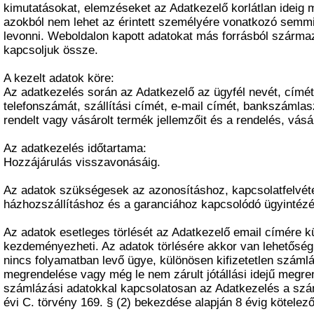
kimutatásokat, elemzéseket az Adatkezelő korlátlan ideig 
azokból nem lehet az érintett személyére vonatkozó semm
levonni. Weboldalon kapott adatokat más forrásból szárm
kapcsoljuk össze.
A kezelt adatok köre:
Az adatkezelés során az Adatkezelő az ügyfél nevét, címét,
telefonszámát, szállítási címét, e-mail címét, bankszámla
rendelt vagy vásárolt termék jellemzőit és a rendelés, vásár
Az adatkezelés időtartama:
Hozzájárulás visszavonásáig.
Az adatok szükségesek az azonosításhoz, kapcsolatfelvét
házhozszállításhoz és a garanciához kapcsolódó ügyintéz
Az adatok esetleges törlését az Adatkezelő email címére kül
kezdeményezheti. Az adatok törlésére akkor van lehetőség
nincs folyamatban levő ügye, különösen kifizetetlen számlá
megrendelése vagy még le nem zárult jótállási idejű megren
számlázási adatokkal kapcsolatosan az Adatkezelés a szám
évi C. törvény 169. § (2) bekezdése alapján 8 évig kötelező