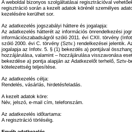
A weboldal bizonyos szolgáltatásai regisztrációval vehető
regisztráció során a kezelt adatok körénél személyes adato
kezelésére kerülhet sor.
Az adatkezelés jogszabályi háttere és jogalapja:
Az adatkezelés hátterét az információs önrendelkezési jogr
információszabadságról szóló 2011. évi CXII. törvény (Infot
szóló 2000. évi C. törvény (Sztv.) rendelkezései jelentik. 
jogalapja az Infotv. 5. § (1) bekezdés a) pontjával összha
hozzájárulása, valamint – hozzájárulása visszavonása eseté
bekezdése a) pontja alapján az Adatkezelőt terhelő, Sztv-
kötelezettség teljesítése.
Az adatkezelés célja:
Rendelés, vásárlás, hirdetésfeladás.
A kezelt adatok köre:
Név, jelszó, e-mail cím, telefonszám.
Az adatkezelés időtartama:
A regisztráció törléséig.
Egyéb adatkezelés