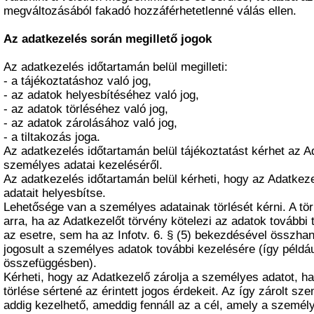
megváltozásából fakadó hozzáférhetetlenné válás ellen.
Az adatkezelés során megillető jogok
Az adatkezelés időtartamán belül megilleti:
- a tájékoztatáshoz való jog,
- az adatok helyesbítéséhez való jog,
- az adatok törléséhez való jog,
- az adatok zárolásához való jog,
- a tiltakozás joga.
Az adatkezelés időtartamán belül tájékoztatást kérhet az A
személyes adatai kezeléséről.
Az adatkezelés időtartamán belül kérheti, hogy az Adatke
adatait helyesbítse.
Lehetősége van a személyes adatainak törlését kérni. A tör
arra, ha az Adatkezelőt törvény kötelezi az adatok további t
az esetre, sem ha az Infotv. 6. § (5) bekezdésével összha
jogosult a személyes adatok további kezelésére (így példá
összefüggésben).
Kérheti, hogy az Adatkezelő zárolja a személyes adatot, h
törlése sértené az érintett jogos érdekeit. Az így zárolt sz
addig kezelhető, ameddig fennáll az a cél, amely a személy