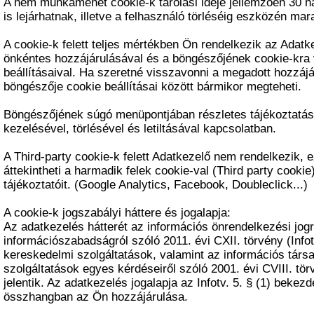
A nem munkamenet cookie-k tárolási ideje jellemzően 30 n
is lejárhatnak, illetve a felhasználó törléséig eszközén ma
A cookie-k felett teljes mértékben Ön rendelkezik az Adatk
önkéntes hozzájárulásával és a böngészőjének cookie-kra
beállításaival. Ha szeretné visszavonni a megadott hozzájá
böngészője cookie beállításai között bármikor megteheti.
Böngészőjének súgó menüpontjában részletes tájékoztatást
kezelésével, törlésével és letiltásával kapcsolatban.
A Third-party cookie-k felett Adatkezelő nem rendelkezik, 
áttekintheti a harmadik felek cookie-val (Third party cooki
tájékoztatóit. (Google Analytics, Facebook, Doubleclick...)
A cookie-k jogszabályi háttere és jogalapja:
Az adatkezelés hátterét az információs önrendelkezési jogr
információszabadságról szóló 2011. évi CXII. törvény (Infot
kereskedelmi szolgáltatások, valamint az információs tár
szolgáltatások egyes kérdéseiről szóló 2001. évi CVIII. tö
jelentik. Az adatkezelés jogalapja az Infotv. 5. § (1) bekezd
összhangban az Ön hozzájárulása.