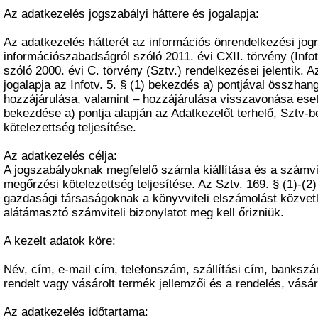
Az adatkezelés jogszabályi háttere és jogalapja:
Az adatkezelés hátterét az információs önrendelkezési jogr
információszabadságról szóló 2011. évi CXII. törvény (Infot
szóló 2000. évi C. törvény (Sztv.) rendelkezései jelentik. 
jogalapja az Infotv. 5. § (1) bekezdés a) pontjával összha
hozzájárulása, valamint – hozzájárulása visszavonása eseté
bekezdése a) pontja alapján az Adatkezelőt terhelő, Sztv-
kötelezettség teljesítése.
Az adatkezelés célja:
A jogszabályoknak megfelelő számla kiállítása és a számvit
megőrzési kötelezettség teljesítése. Az Sztv. 169. § (1)-(2
gazdasági társaságoknak a könyvviteli elszámolást közvetl
alátámasztó számviteli bizonylatot meg kell őrizniük.
A kezelt adatok köre:
Név, cím, e-mail cím, telefonszám, szállítási cím, banks
rendelt vagy vásárolt termék jellemzői és a rendelés, vásár
Az adatkezelés időtartama: