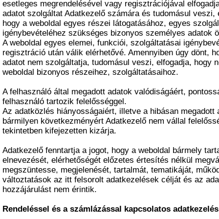
esetleges megrendelésével vagy regisztrációjával elfogadj
adatot szolgáltat Adatkezelő számára és tudomásul veszi, e
hogy a weboldal egyes részei látogatásához, egyes szolgá
igénybevételéhez szükséges bizonyos személyes adatok 
A weboldal egyes elemei, funkciói, szolgáltatásai igénybev
regisztráció után válik elérhetővé. Amennyiben úgy dönt, 
adatot nem szolgáltatja, tudomásul veszi, elfogadja, hogy 
weboldal bizonyos részeihez, szolgáltatásaihoz.
A felhasználó által megadott adatok valódiságáért, pontoss
felhasználó tartozik felelősséggel.
Az adatközlés hiányosságaiért, illetve a hibásan megadott
bármilyen következményért Adatkezelő nem vállal felelőssé
tekintetben kifejezetten kizárja.
Adatkezelő fenntartja a jogot, hogy a weboldal bármely tart
elnevezését, elérhetőségét előzetes értesítés nélkül megv
megszüntesse, megjelenését, tartalmát, tematikáját, műkö
változtatások az itt felsorolt adatkezelések célját és az ad
hozzájárulást nem érintik.
Rendeléssel és a számlázással kapcsolatos adatkezelés