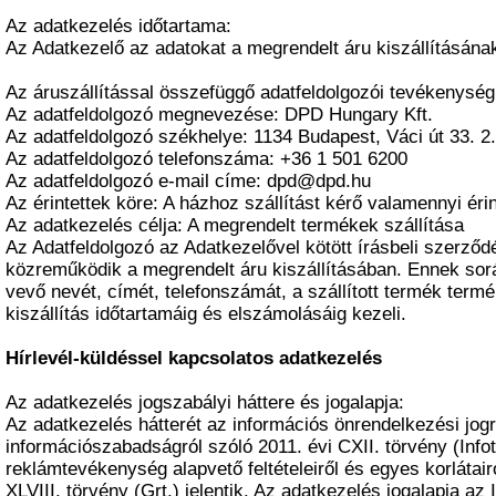
Az adatkezelés időtartama:
Az Adatkezelő az adatokat a megrendelt áru kiszállításának
Az áruszállítással összefüggő adatfeldolgozói tevékenység
Az adatfeldolgozó megnevezése: DPD Hungary Kft.
Az adatfeldolgozó székhelye: 1134 Budapest, Váci út 33. 2
Az adatfeldolgozó telefonszáma: +36 1 501 6200
Az adatfeldolgozó e-mail címe: dpd@dpd.hu
Az érintettek köre: A házhoz szállítást kérő valamennyi érin
Az adatkezelés célja: A megrendelt termékek szállítása
Az Adatfeldolgozó az Adatkezelővel kötött írásbeli szerződ
közreműködik a megrendelt áru kiszállításában. Ennek sor
vevő nevét, címét, telefonszámát, a szállított termék termé
kiszállítás időtartamáig és elszámolásáig kezeli.
Hírlevél-küldéssel kapcsolatos adatkezelés
Az adatkezelés jogszabályi háttere és jogalapja:
Az adatkezelés hátterét az információs önrendelkezési jogr
információszabadságról szóló 2011. évi CXII. törvény (Info
reklámtevékenység alapvető feltételeiről és egyes korlátair
XLVIII. törvény (Grt.) jelentik. Az adatkezelés jogalapja az I