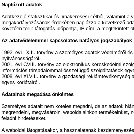
Naplózott adatok
Adatkezelő statisztikai és hibakeresési célból, valamint a 
megakadályozásának érdekében naplózza a következő ada
követően törli: látogatás időpontja, IP cím, a megtekintett o
Az adatvédelemmel kapcsolatos hatályos jogszabályok
1992. évi LXIII. törvény a személyes adatok védelméről é
nyilvánosságáról.
2001. évi CVIII. törvény az elektronikus kereskedelmi szol
információs társadalommal összefüggő szolgáltatások egye
2008. évi XLVIII. törvény a gazdasági reklámtevékenység ala
egyes korlátairól.
Adatainak megadása önkéntes
Személyes adatait nem köteles megadni, de az adatok hiá
megrendelni, megvásárolni weboldalainkon termékeinket, n
feladni hirdetéseket.
A weboldal látogatásakor, a használatának kezdeményezés