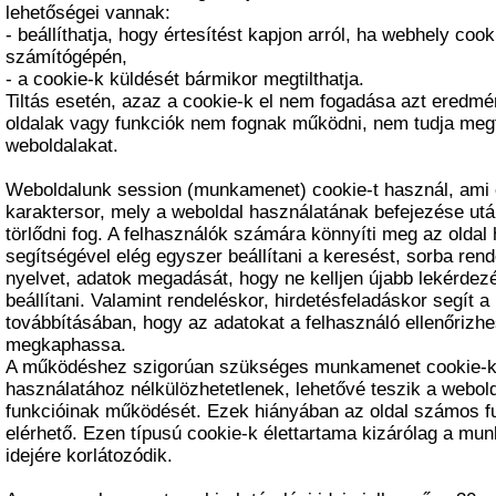
lehetőségei vannak:
- beállíthatja, hogy értesítést kapjon arról, ha webhely cook
számítógépén,
- a cookie-k küldését bármikor megtilthatja.
Tiltás esetén, azaz a cookie-k el nem fogadása azt eredm
oldalak vagy funkciók nem fognak működni, nem tudja megf
weboldalakat.
Weboldalunk session (munkamenet) cookie-t használ, ami 
karaktersor, mely a weboldal használatának befejezése ut
törlődni fog. A felhasználók számára könnyíti meg az oldal 
segítségével elég egyszer beállítani a keresést, sorba rend
nyelvet, adatok megadását, hogy ne kelljen újabb lekérdez
beállítani. Valamint rendeléskor, hirdetésfeladáskor segít 
továbbításában, hogy az adatokat a felhasználó ellenőrizh
megkaphassa.
A működéshez szigorúan szükséges munkamenet cookie-k
használatához nélkülözhetetlenek, lehetővé teszik a webold
funkcióinak működését. Ezek hiányában az oldal számos f
elérhető. Ezen típusú cookie-k élettartama kizárólag a mu
idejére korlátozódik.