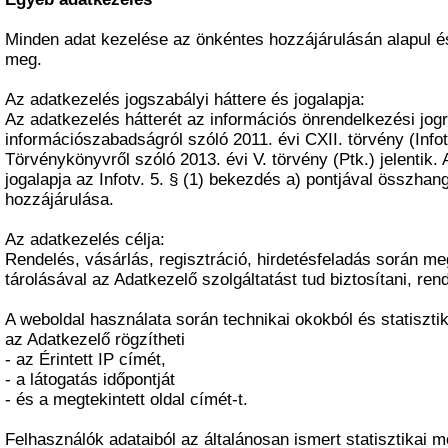
Minden adat kezelése az önkéntes hozzájárulásán alapul é
meg.
Az adatkezelés jogszabályi háttere és jogalapja:
Az adatkezelés hátterét az információs önrendelkezési jogr
információszabadságról szóló 2011. évi CXII. törvény (Infot
Törvénykönyvről szóló 2013. évi V. törvény (Ptk.) jelentik.
jogalapja az Infotv. 5. § (1) bekezdés a) pontjával összha
hozzájárulása.
Az adatkezelés célja:
Rendelés, vásárlás, regisztráció, hirdetésfeladás során me
tárolásával az Adatkezelő szolgáltatást tud biztosítani, rende
A weboldal használata során technikai okokból és statiszti
az Adatkezelő rögzítheti
- az Érintett IP címét,
- a látogatás időpontját
- és a megtekintett oldal címét-t.
Felhasználók adataiból az általánosan ismert statisztikai 