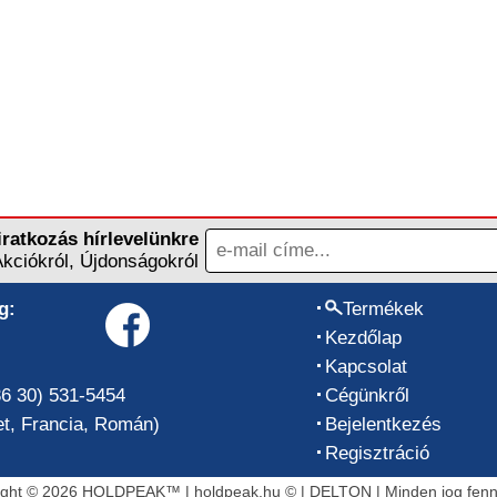
iratkozás hírlevelünkre
Akciókról, Újdonságokról
g:
Termékek
Kezdőlap
Kapcsolat
36 30) 531-5454
Cégünkről
t, Francia, Román)
Bejelentkezés
Regisztráció
ight © 2026 HOLDPEAK™ | holdpeak.hu © | DELTON | Minden jog fennt