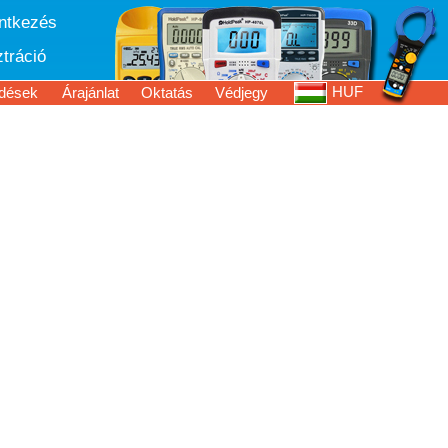
entkezés
tráció
HUF
dések
Árajánlat
Oktatás
Védjegy