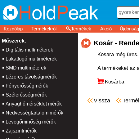
Kezdőlap
Termékekről
Termékek
Akció
Újdonság
Műszerek:
Kosár - Rende
Digitális multiméterek
Kosara még üres.
Lakatfogó multiméterek
SMD multiméterek
A termékeket az al
Lézeres távolságmérők
Kosárba
Fényerősségmérők
Szélerősségmérők
Vissza
Termé
Anyaghőmérséklet mérők
Nedvességtartalom mérők
Levegőminőség mérők
Zajszintmérők