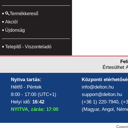
Termékkereső
Akció!
Újdonság
Telepítő - Viszonteladó
Fel
Értesülhet 
Nyitva tartás:
Központi elérhetősé
Hétfő - Péntek
info@delton.hu
8:00 - 17:00 (UTC+1)
support@delton.hu
Helyi idő:
16:42
(+36 1) 220-7940, (+
NYITVA, zárás: 17:00
(Magyar, Angol, Néme
Copyr