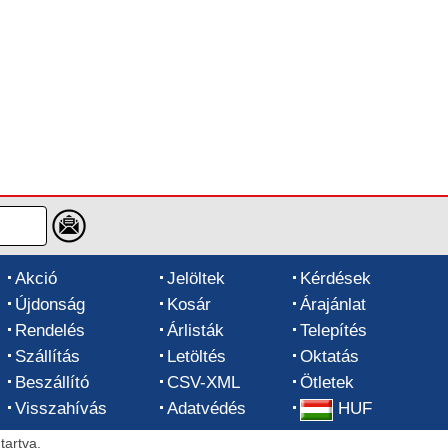
Akció
Jelöltek
Kérdések
Újdonság
Kosár
Árajánlat
Rendelés
Árlisták
Telepítés
Szállítás
Letöltés
Oktatás
Beszállító
CSV-XML
Ötletek
Visszahívás
Adatvédés
HUF
artva.