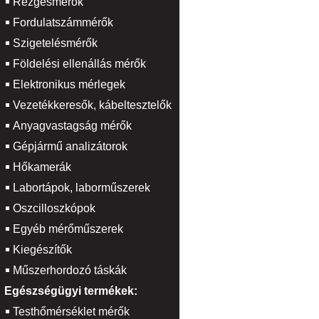
Rezgésmérők
Fordulatszámmérők
Szigetelésmérők
Földelési ellenállás mérők
Elektronikus mérlegek
Vezetékkeresők, kábeltesztelők
Anyagvastagság mérők
Gépjármű analizátorok
Hőkamerák
Labortápok, laborműszerek
Oszcilloszkópok
Egyéb mérőműszerek
Kiegészítők
Műszerhordozó táskák
Egészségügyi termékek:
Testhőmérséklet mérők