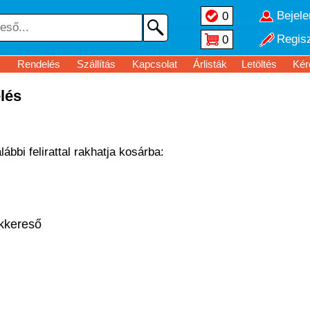
Bejel
0
Regisz
0
Rendelés
Szállítás
Kapcsolat
Árlisták
Letöltés
Kér
lés
ábbi felirattal rakhatja kosárba:
kkereső